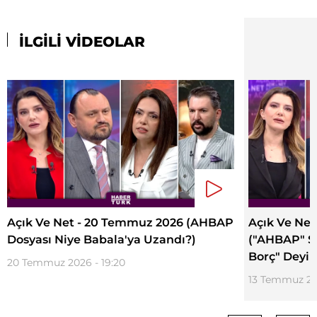
İLGİLİ VİDEOLAR
Açık Ve Net - 20 Temmuz 2026 (AHBAP
Açık Ve Net
Dosyası Niye Babala'ya Uzandı?)
("AHBAP" So
Borç" Deyip
20 Temmuz 2026 - 19:20
13 Temmuz 202