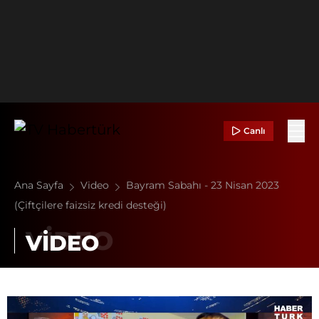
Canlı
Ana Sayfa
Video
Bayram Sabahı - 23 Nisan 2023
(Çiftçilere faizsiz kredi desteği)
VİDEO