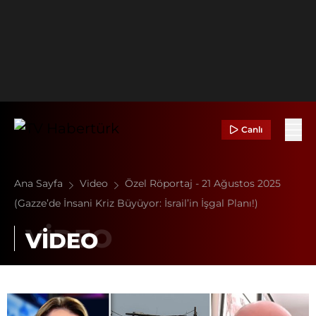
Canlı
Ana Sayfa
Video
Özel Röportaj - 21 Ağustos 2025
(Gazze’de İnsani Kriz Büyüyor: İsrail’in İşgal Planı!)
VİDEO