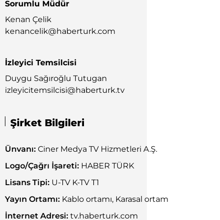
Sorumlu Müdür
Kenan Çelik
kenancelik@haberturk.com
İzleyici Temsilcisi
Duygu Sağıroğlu Tutugan
izleyicitemsilcisi@haberturk.tv
Şirket Bilgileri
Ünvanı:
Ciner Medya TV Hizmetleri A.Ş.
Logo/Çağrı İşareti:
HABER TÜRK
Lisans Tipi:
U-TV K-TV T1
Yayın Ortamı:
Kablo ortamı, Karasal ortam
İnternet Adresi:
tv.haberturk.com