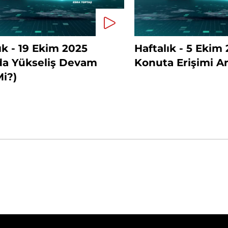
ık - 19 Ekim 2025
Haftalık - 5 Ekim
nda Yükseliş Devam
Konuta Erişimi Art
i?)