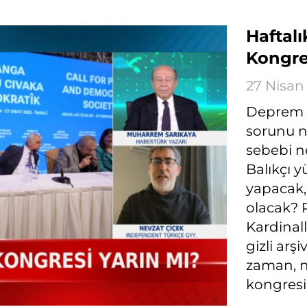
Haftalı
Kongre
27 Nisan
Deprem so
sorunu n
sebebi ne
Balıkçı 
yapacak,
olacak? 
Kardinall
gizli arş
zaman, n
kongresi