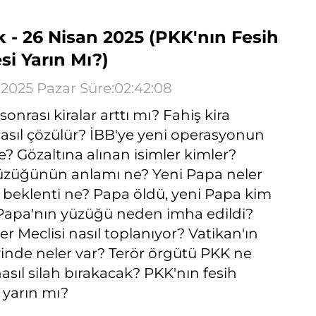
k - 26 Nisan 2025 (PKK'nın Fesih
si Yarın Mı?)
 2025 Pazar Süre:02:42:08
nrası kiralar arttı mı? Fahiş kira
asıl çözülür? İBB'ye yeni operasyonun
? Gözaltına alınan isimler kimler?
yüzüğünün anlamı ne? Yeni Papa neler
 beklenti ne? Papa öldü, yeni Papa kim
Papa'nın yüzüğü neden imha edildi?
er Meclisi nasıl toplanıyor? Vatikan'ın
ivinde neler var? Terör örgütü PKK ne
asıl silah bırakacak? PKK'nın fesih
 yarın mı?