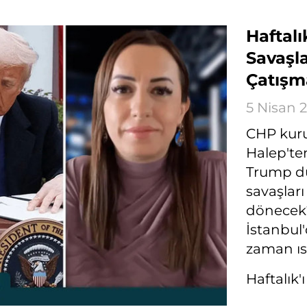
Haftalı
Savaşla
Çatışm
5 Nisan 
CHP kurul
Halep'ten
Trump dü
savaşlar
dönecek?
İstanbul'
zaman ıs
Haftalık'