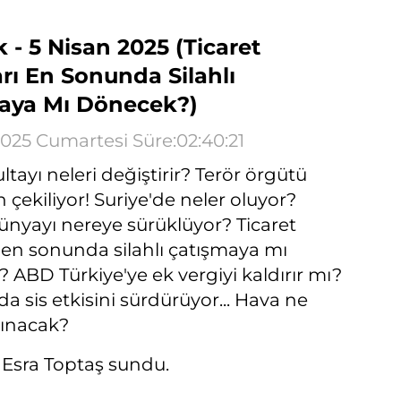
k - 5 Nisan 2025 (Ticaret
rı En Sonunda Silahlı
aya Mı Dönecek?)
2025 Cumartesi Süre:02:40:21
tayı neleri değiştirir? Terör örgütü
 çekiliyor! Suriye'de neler oluyor?
nyayı nereye sürüklüyor? Ticaret
ı en sonunda silahlı çatışmaya mı
 ABD Türkiye'ye ek vergiyi kaldırır mı?
da sis etkisini sürdürüyor... Hava ne
ınacak?
ı Esra Toptaş sundu.