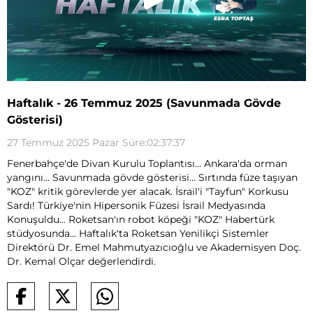
Haftalık - 26 Temmuz 2025 (Savunmada Gövde
Gösterisi)
27 Temmuz 2025 Pazar Süre:02:37:37
Fenerbahçe'de Divan Kurulu Toplantısı... Ankara'da orman
yangını... Savunmada gövde gösterisi... Sırtında füze taşıyan
"KOZ" kritik görevlerde yer alacak. İsrail'i "Tayfun" Korkusu
Sardı! Türkiye'nin Hipersonik Füzesi İsrail Medyasında
Konuşuldu... Roketsan'ın robot köpeği "KOZ" Habertürk
stüdyosunda... Haftalık'ta Roketsan Yenilikçi Sistemler
Direktörü Dr. Emel Mahmutyazıcıoğlu ve Akademisyen Doç.
Dr. Kemal Olçar değerlendirdi.