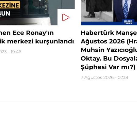
en Ece Ronay'ın
Habertürk Manşet
ik merkezi kurşunlandı
Ağustos 2026 (Hr
Muhsin Yazıcıoğl
023 - 19:46
Oktay. Bu Dosyal
Şüphesi Var mı?)
7 Ağustos 2026 - 02:18