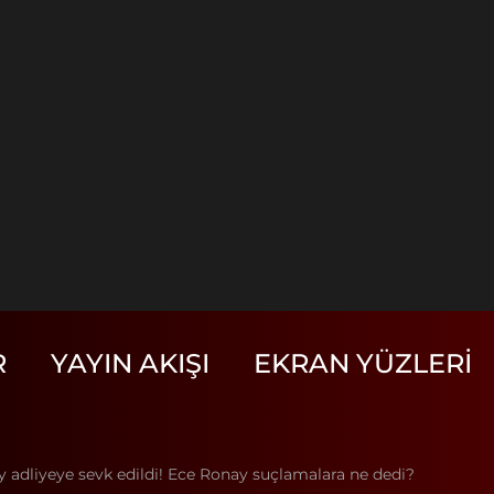
R
YAYIN AKIŞI
EKRAN YÜZLERI
adliyeye sevk edildi! Ece Ronay suçlamalara ne dedi?