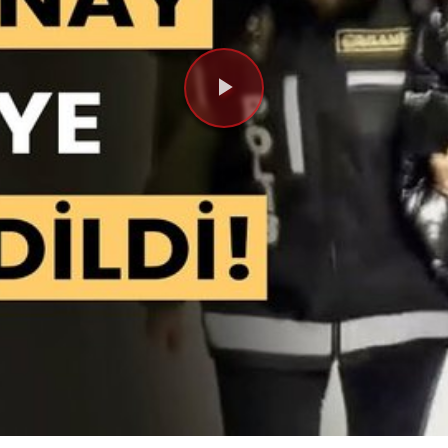
Videoyu
Oynat