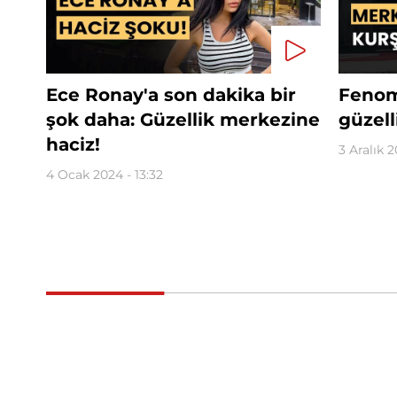
Ece Ronay'a son dakika bir
Fenom
şok daha: Güzellik merkezine
güzell
haciz!
3 Aralık 2
4 Ocak 2024 - 13:32