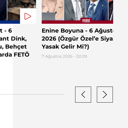
 - 6
Enine Boyuna - 6 Ağustos
ant Dink,
2026 (Özgür Özel’e Siyasi
u, Behçet
Yasak Gelir Mi?)
arda FETÖ
7 Ağustos 2026 - 02:09