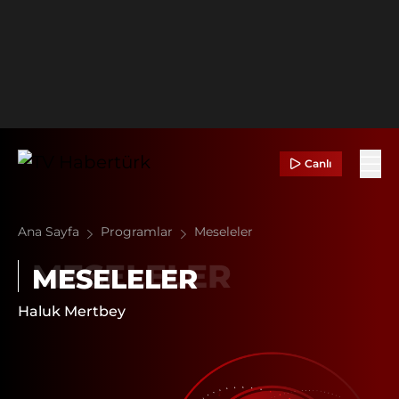
Canlı
Ana Sayfa
Programlar
Meseleler
MESELELER
Haluk Mertbey