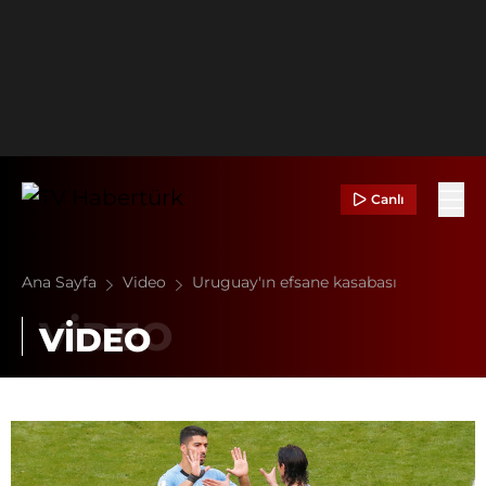
Canlı
Ana Sayfa
Video
Uruguay'ın efsane kasabası
VİDEO