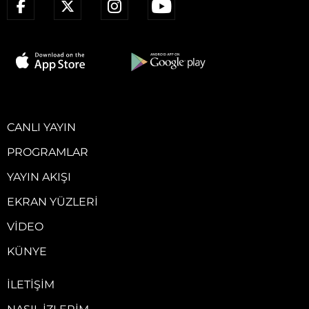
CANLI YAYIN
PROGRAMLAR
YAYIN AKIŞI
EKRAN YÜZLERI
VIDEO
KÜNYE
İLETIŞIM