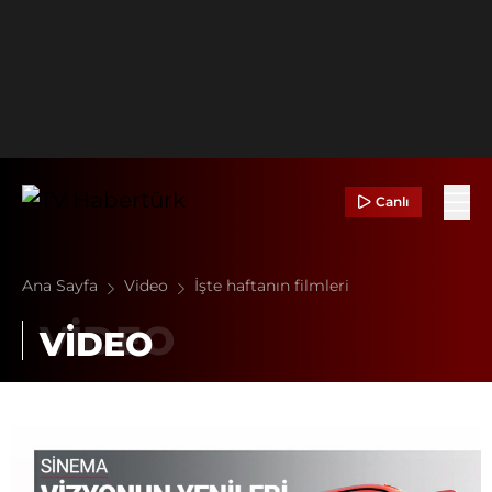
Canlı
Ana Sayfa
Video
İşte haftanın filmleri
VİDEO