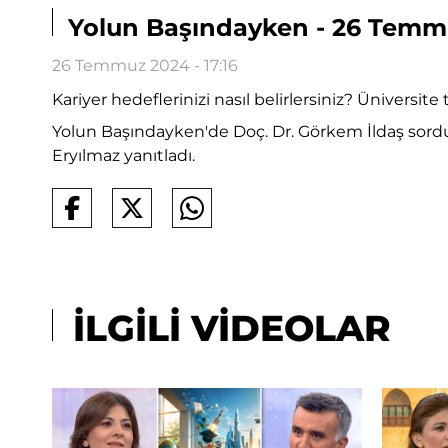
Yolun Başındayken - 26 Temmuz
26 Temmuz 2024 - 17:16
Kariyer hedeflerinizi nasıl belirlersiniz? Üniversi
Yolun Başındayken'de Doç. Dr. Görkem İldaş sordu; 
Eryılmaz yanıtladı.
İLGİLİ VİDEOLAR