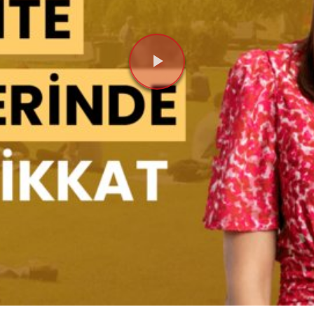
Videoyu
Oynat