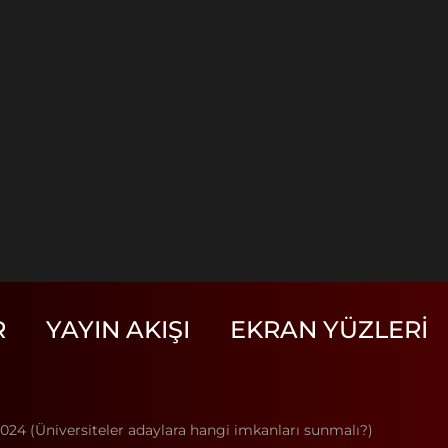
R
YAYIN AKIŞI
EKRAN YÜZLERI
24 (Üniversiteler adaylara hangi imkanları sunmalı?)