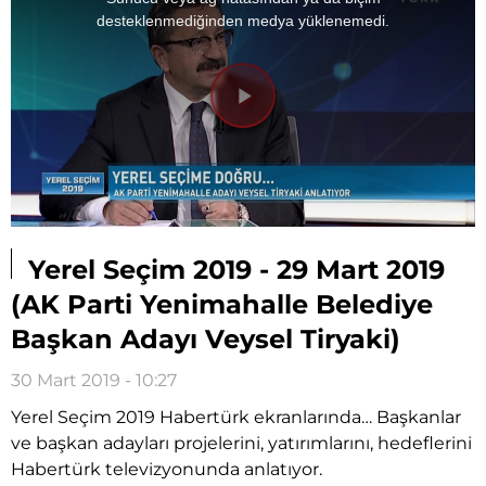
modal
window.
desteklenmediğinden medya yüklenemedi.
Videoyu
Oynat
Yerel Seçim 2019 - 29 Mart 2019
(AK Parti Yenimahalle Belediye
Başkan Adayı Veysel Tiryaki)
30 Mart 2019 - 10:27
Yerel Seçim 2019 Habertürk ekranlarında… Başkanlar
ve başkan adayları projelerini, yatırımlarını, hedeflerini
Habertürk televizyonunda anlatıyor.