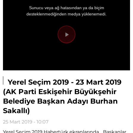
This
is
a
Sunucu veya ağ hatasından ya da biçim
modal
window.
desteklenmediğinden medya yüklenemedi.
Videoyu
Oynat
Yerel Seçim 2019 - 23 Mart 2019
(AK Parti Eskişehir Büyükşehir
Belediye Başkan Adayı Burhan
Sakallı)
25 Mart 2019 - 10:07
Yerel Seçim 2019 Habertürk ekranlarında… Başkanlar