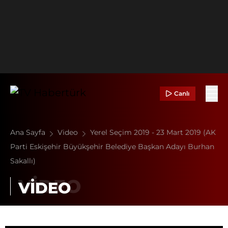
Canlı
Ana Sayfa
Video
Yerel Seçim 2019 - 23 Mart 2019 (AK
Parti Eskişehir Büyükşehir Belediye Başkan Adayı Burhan
Sakallı)
VİDEO