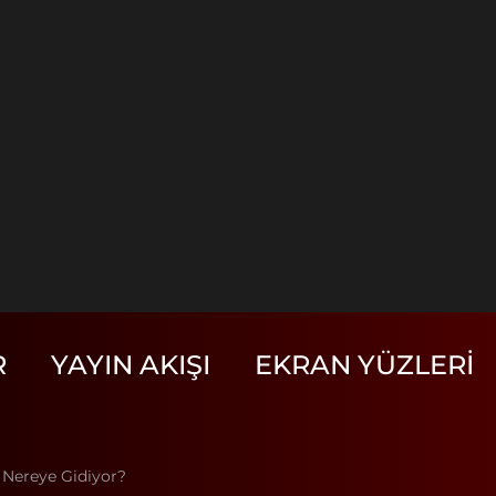
R
YAYIN AKIŞI
EKRAN YÜZLERI
 Nereye Gidiyor?