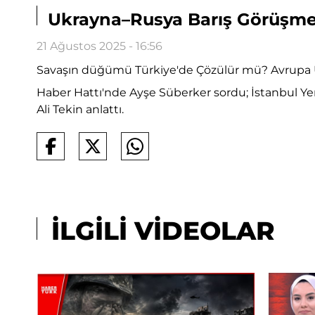
Ukrayna–Rusya Barış Görüşmel
21 Ağustos 2025 - 16:56
Savaşın düğümü Türkiye'de Çözülür mü? Avrupa Uk
Haber Hattı'nde Ayşe Süberker sordu; İstanbul Yen
Ali Tekin anlattı.
İLGİLİ VİDEOLAR