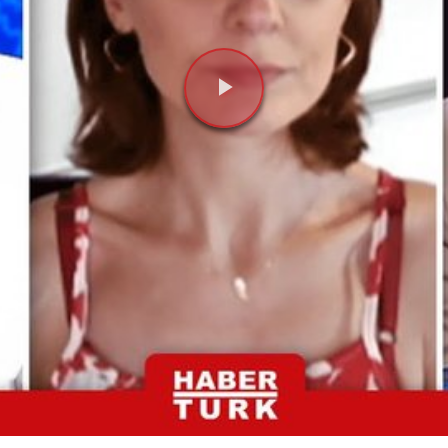
Videoyu
Oynat