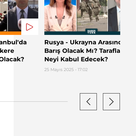
tanbul'da
Rusya - Ukrayna Arasındaki
akere
Barış Olacak Mı? Taraflar
Olacak?
Neyi Kabul Edecek?
25 Mayıs 2025 - 17:02