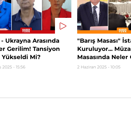
 - Ukrayna Arasında
"Barış Masası" İs
r Gerilim! Tansiyon
Kuruluyor... Müz
 Yükseldi Mi?
Masasında Neler 
 2025 - 15:56
2 Haziran 2025 - 10:05