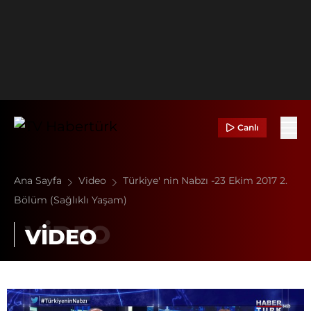
Canlı
Ana Sayfa
Video
Türkiye' nin Nabzı -23 Ekim 2017 2.
Bölüm (Sağlıklı Yaşam)
VİDEO