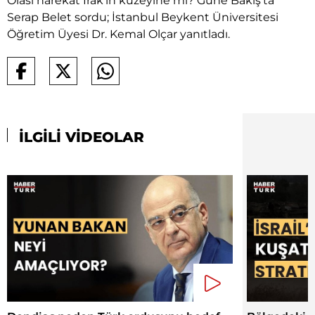
Olası harekat Irak'ın kuzeyine mi? Güne Bakış'ta
Serap Belet sordu; İstanbul Beykent Üniversitesi
Öğretim Üyesi Dr. Kemal Olçar yanıtladı.
İLGİLİ VİDEOLAR