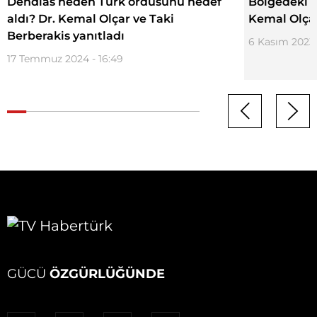
Dendias neden Türk ordusunu hedef
Bölgedeki a
aldı? Dr. Kemal Olçar ve Taki
Kemal Olçar
Berberakis yanıtladı
6 Kasım 2023 -
17 Temmuz 2024 - 16:49
GÜCÜ
ÖZGÜRLÜĞÜNDE