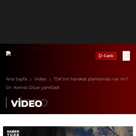
Canlı
Ana Sayfa
Video
TSK'nın harekat planlaması var mı?
Dr. Kemal Olçar yanıtladı
VİDEO