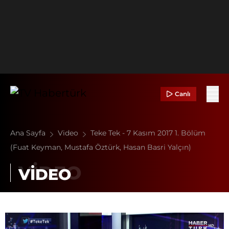
Canlı
Ana Sayfa
Video
Teke Tek - 7 Kasım 2017 1. Bölüm
(Fuat Keyman, Mustafa Öztürk, Hasan Basri Yalçın)
VİDEO