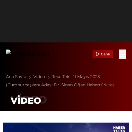
Canlı
Ana Sayfa
Video
Teke Tek - 11 Mayıs 2023
(Cumhurbaşkanı Adayı Dr. Sinan Oğan Habertürk'te)
VİDEO