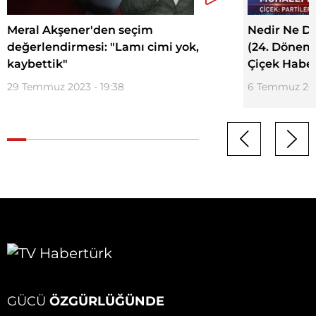
Meral Akşener'den seçim
Nedir Ne De
değerlendirmesi: "Lamı cimi yok,
(24. Dönem
kaybettik"
Çiçek Haber
29 Temmuz 2023 - 19:38
6 Temmuz 202
GÜCÜ
ÖZGÜRLÜĞÜNDE