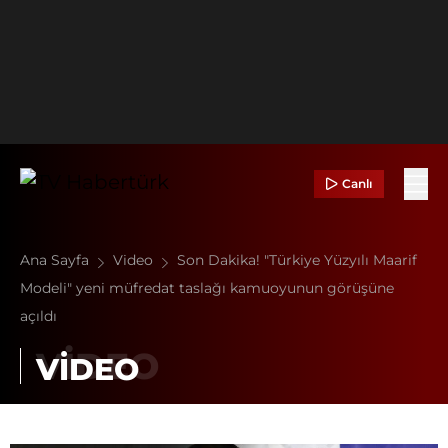
Canlı
Ana Sayfa
Video
Son Dakika! "Türkiye Yüzyılı Maarif
Modeli" yeni müfredat taslağı kamuoyunun görüşüne
açıldı
VİDEO