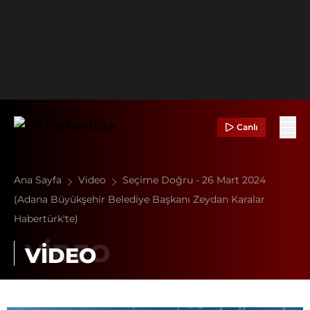
Canlı
Ana Sayfa
Video
Seçime Doğru - 26 Mart 2024
(Adana Büyükşehir Belediye Başkanı Zeydan Karalar
Habertürk'te)
VİDEO