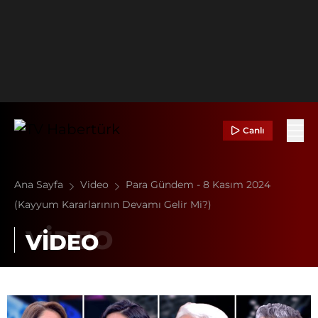
Canlı
Ana Sayfa
Video
Para Gündem - 8 Kasım 2024
(Kayyum Kararlarının Devamı Gelir Mi?)
VİDEO