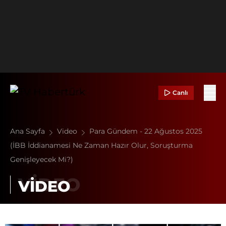
Canlı
Ana Sayfa
Video
Para Gündem - 22 Ağustos 2025
(İBB İddianamesi Ne Zaman Hazır Olur, Soruşturma
Genişleyecek Mi?)
VİDEO