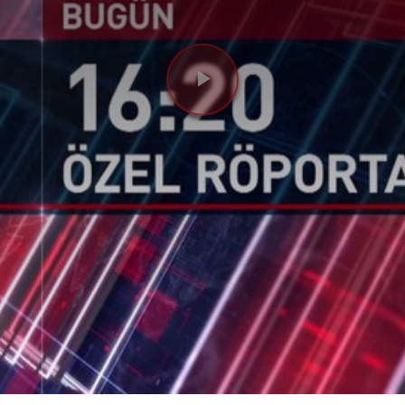
Videoyu
Oynat