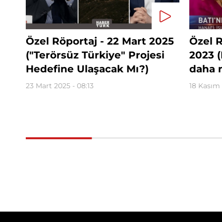
Özel Röportaj - 22 Mart 2025
Özel R
("Terörsüz Türkiye" Projesi
2023 (F
Hedefine Ulaşacak Mı?)
daha 
23 Mart 2025 - 08:13
18 Kasım 