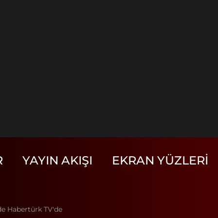
R
YAYIN AKIŞI
EKRAN YÜZLERI
de Habertürk TV'de