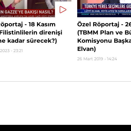
öportaj - 18 Kasım
Özel Röportaj - 2
ilistinlilerin direnişi
(TBMM Plan ve B
ne kadar sürecek?)
Komisyonu Başkan
Elvan)
2023 - 23:21
26 Mart 2019 - 14:24