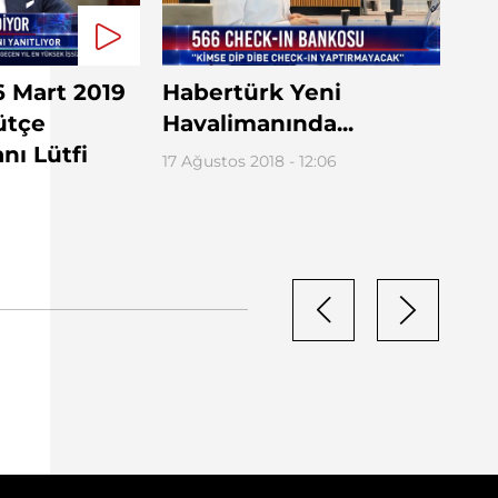
6 Mart 2019
Habertürk Yeni
ütçe
Havalimanında...
ı Lütfi
17 Ağustos 2018 - 12:06