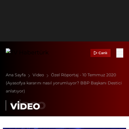
Canlı
Ana Sayfa
Video
Özel Röportaj - 10 Temmuz 2020
(Ayasofya kararını nasıl yorumluyor? BBP Başkanı Destici
anlatıyor)
VİDEO