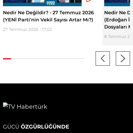
Nedir Ne Değildir? - 27 Temmuz 2026
Nedir Ne De
(YENİ Parti'nin Vekil Sayısı Artar Mı?)
(Erdoğan İl
Dosyaları M
27 Temmuz 2026 - 17:02
8 Temmuz 202
GÜCÜ
ÖZGÜRLÜĞÜNDE