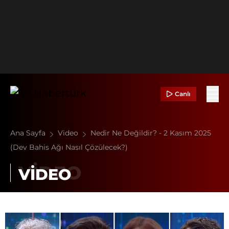
Canlı
Ana Sayfa
Video
Nedir Ne Değildir? - 2 Kasım 2025
(Dev Bahis Ağı Nasıl Çözülecek?)
VİDEO