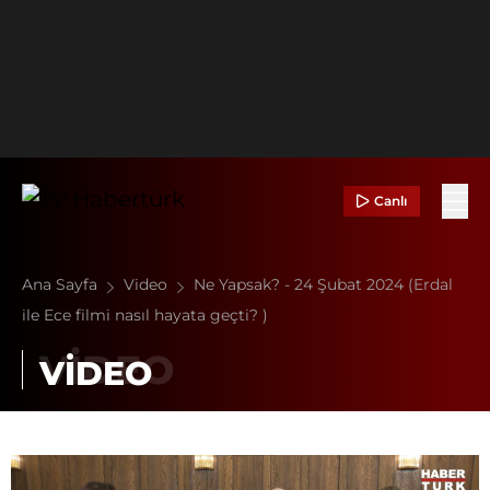
Canlı
Ana Sayfa
Video
Ne Yapsak? - 24 Şubat 2024 (Erdal
ile Ece filmi nasıl hayata geçti? )
VİDEO