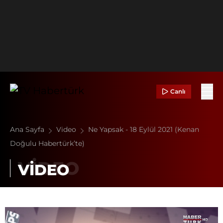
Canlı
Ana Sayfa
Video
Ne Yapsak - 18 Eylül 2021 (Kenan
Doğulu Habertürk’te)
VİDEO