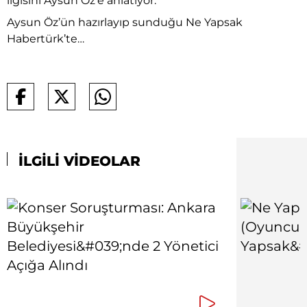
ilgisini Aysun Öz’e anlatıyor.
Aysun Öz’ün hazırlayıp sunduğu Ne Yapsak
Habertürk’te…
İLGİLİ VİDEOLAR