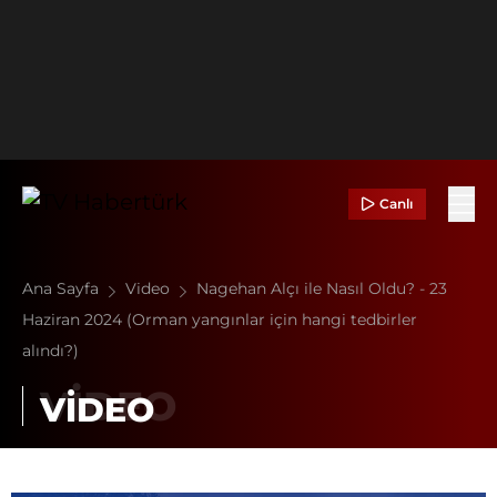
Canlı
Ana Sayfa
Video
Nagehan Alçı ile Nasıl Oldu? - 23
Haziran 2024 (Orman yangınlar için hangi tedbirler
alındı?)
VİDEO