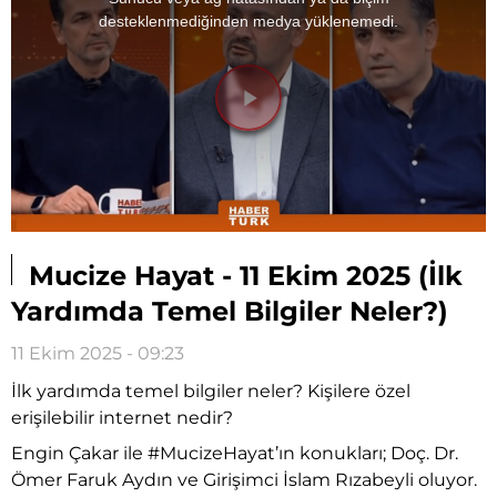
modal
window.
desteklenmediğinden medya yüklenemedi.
Videoyu
Oynat
Mucize Hayat - 11 Ekim 2025 (İlk
Yardımda Temel Bilgiler Neler?)
11 Ekim 2025 - 09:23
İlk yardımda temel bilgiler neler? Kişilere özel
erişilebilir internet nedir?
Engin Çakar ile #MucizeHayat’ın konukları; Doç. Dr.
Ömer Faruk Aydın ve Girişimci İslam Rızabeyli oluyor.