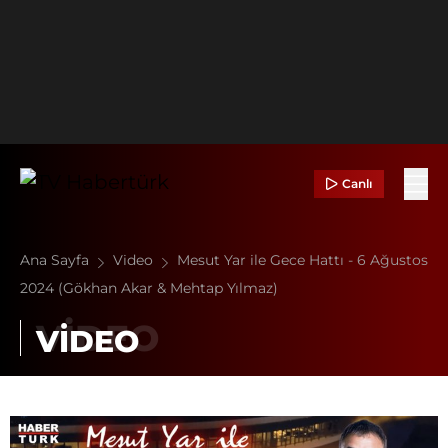
Canlı
Ana Sayfa
Video
Mesut Yar ile Gece Hattı - 6 Ağustos
2024 (Gökhan Akar & Mehtap Yılmaz)
VİDEO