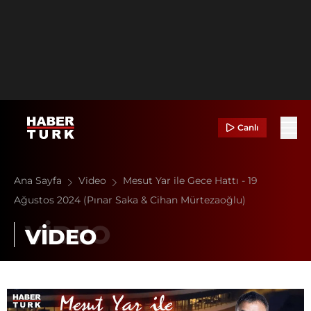
Canlı
Ana Sayfa
Video
Mesut Yar ile Gece Hattı - 19
Ağustos 2024 (Pınar Saka & Cihan Mürtezaoğlu)
VİDEO