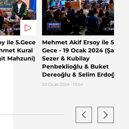
y ile 5.Gece
Mehmet Akif Ersoy ile 5.
Ahmet Kural
Gece - 19 Ocak 2024 (Şafak
ğit Mahzuni)
Sezer & Kubilay
Penbeklioğlu & Buket
Dereoğlu & Selim Erdoğan)
20 Ocak 2024 - 01:54