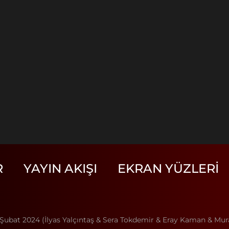
R
YAYIN AKIŞI
EKRAN YÜZLERI
6 Şubat 2024 (İlyas Yalçıntaş & Sera Tokdemir & Eray Kaman & Mu