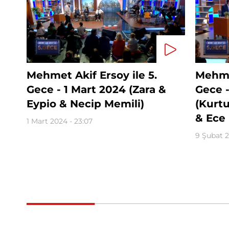
Mehmet Akif Ersoy ile 5.
Mehmet
Gece - 1 Mart 2024 (Zara &
Gece 
Eypio & Necip Memili)
(Kurt
& Ece
1 Mart 2024 - 23:07
9 Şubat 2