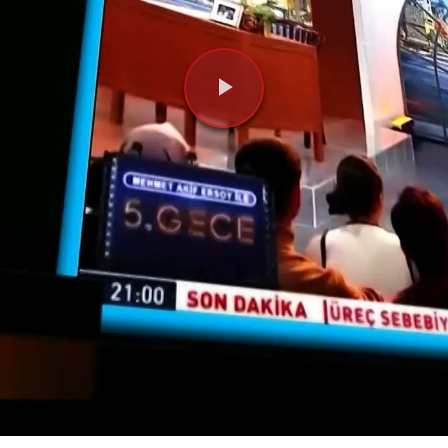
Videoyu
Oynat