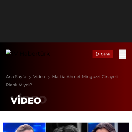
Canlı
Ana Sayfa
Video
Mattia Ahmet Minguzzi Cinayeti
Planlı Mıydı?
VİDEO