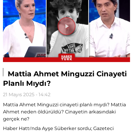
Videoyu
Oynat
Mattia Ahmet Minguzzi Cinayeti
Planlı Mıydı?
21 Mayıs 2025 - 14:42
Mattia Ahmet Minguzzi cinayeti planlı mıydı? Mattia
Ahmet neden öldürüldü? Cinayetin arkasındaki
gerçek ne?
Haber Hattı'nda Ayşe Süberker sordu; Gazeteci