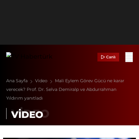
Canlı
Ana Sayfa
Video
Mali Eylem Görev Gücü ne karar
verecek? Prof. Dr. Selva Demiralp ve Abdurrahman
Yıldırım yanıtladı
VİDEO