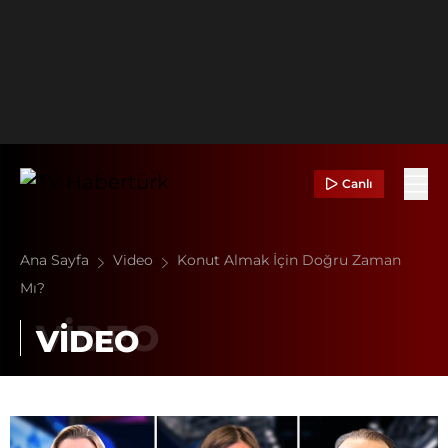
Canlı
Ana Sayfa
Video
Konut Almak İçin Doğru Zaman
Mı?
VİDEO