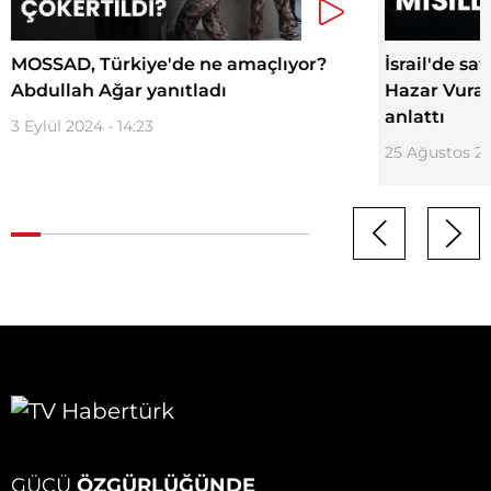
MOSSAD, Türkiye'de ne amaçlıyor?
İsrail'de sa
Abdullah Ağar yanıtladı
Hazar Vural
anlattı
3 Eylül 2024 - 14:23
25 Ağustos 20
GÜCÜ
ÖZGÜRLÜĞÜNDE