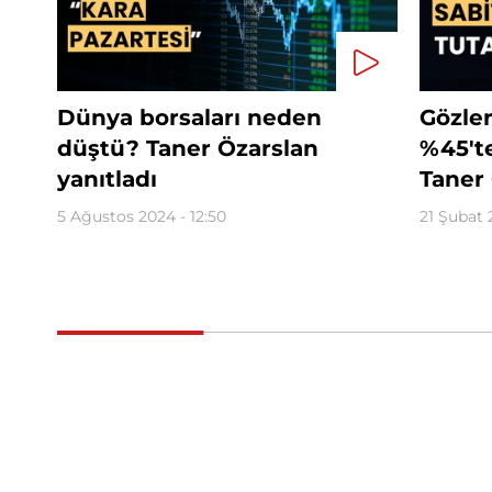
Dünya borsaları neden
Gözler
düştü? Taner Özarslan
%45'te
yanıtladı
Taner 
5 Ağustos 2024 - 12:50
21 Şubat 