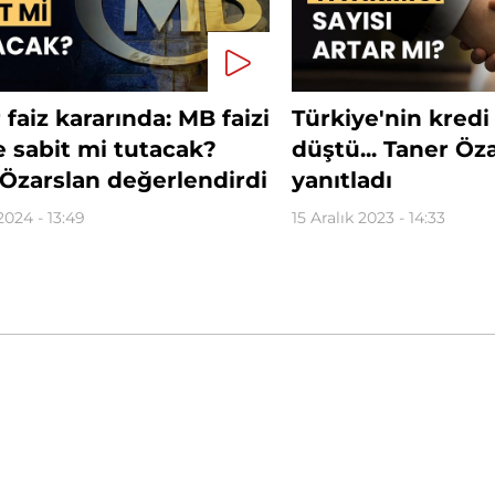
 faiz kararında: MB faizi
Türkiye'nin kredi 
 sabit mi tutacak?
düştü... Taner Öz
Özarslan değerlendirdi
yanıtladı
2024 - 13:49
15 Aralık 2023 - 14:33