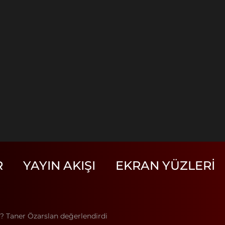
R
YAYIN AKIŞI
EKRAN YÜZLERI
mi? Taner Özarslan değerlendirdi