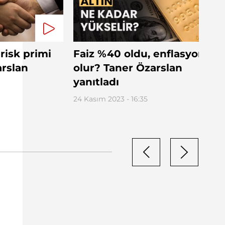
risk primi
Faiz %40 oldu, enflasyon ne
arslan
olur? Taner Özarslan
yanıtladı
24 Kasım 2023 - 16:35