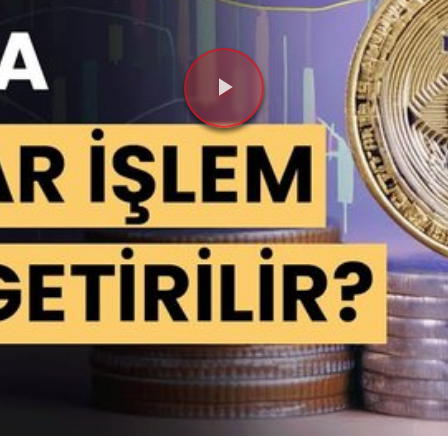
Videoyu
Oynat