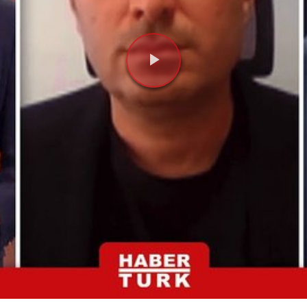
Videoyu
Oynat