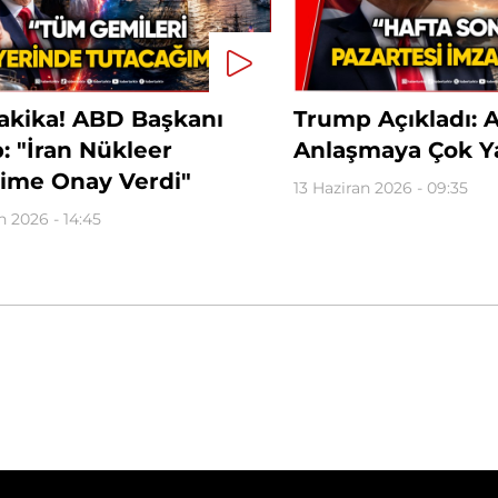
akika! ABD Başkanı
Trump Açıkladı: 
: "İran Nükleer
Anlaşmaya Çok Y
ime Onay Verdi"
13 Haziran 2026 - 09:35
n 2026 - 14:45