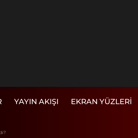
R
YAYIN AKIŞI
EKRAN YÜZLERI
dı?