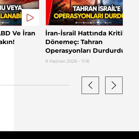
ABD Ve İran
İran-İsrail Hattında Kritik
akın!
Dönemeç: Tahran
Operasyonları Durdurdu!
9 Haziran 2026 - 11:16