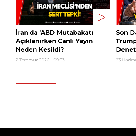
İran'da 'ABD Mutabakatı'
Son D
Açıklanırken Canlı Yayın
Trump
Neden Kesildi?
Denet
2 Temmuz 2026 - 09:33
23 Hazira