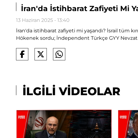
İran'da İstihbarat Zafiyeti Mi 
13 Haziran 2025 - 13:40
İran'da istihbarat zafiyeti mi yaşandı? İsrail tüm kır
Hökenek sordu; İndependent Türkçe GYY Nevzat Ç
İLGİLİ VİDEOLAR