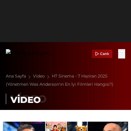
Canlı
Ana Sayfa
Video
HT Sinema - 7 Haziran 2025
(Yönetmen Wes Anderson'ın En İyi Filmleri Hangisi?)
VİDEO