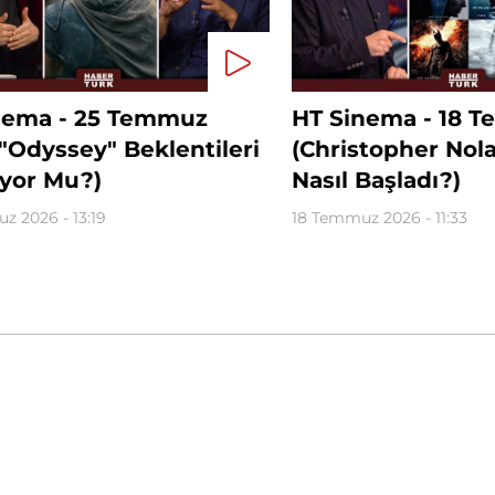
nema - 25 Temmuz
HT Sinema - 18 
"Odyssey" Beklentileri
(Christopher Nol
ıyor Mu?)
Nasıl Başladı?)
z 2026 - 13:19
18 Temmuz 2026 - 11:33