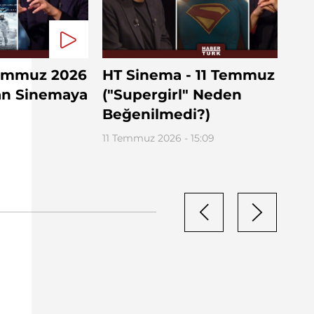
Temmuz 2026
HT Sinema - 11 Temmuz 202
an Sinemaya
("Supergirl" Neden
Beğenilmedi?)
11 Temmuz 2026 - 15:09