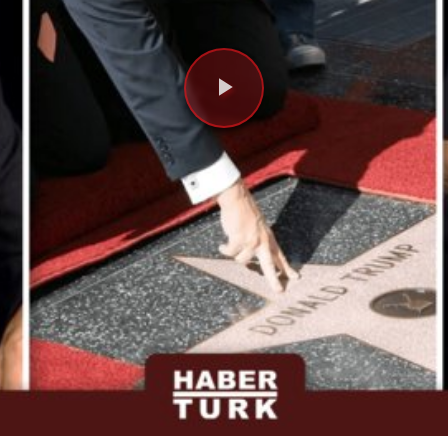
Videoyu
Oynat