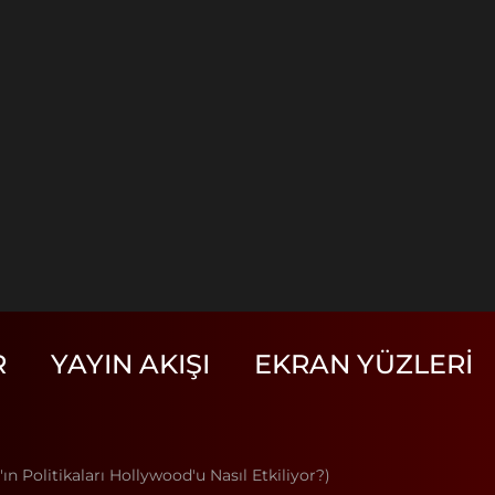
R
YAYIN AKIŞI
EKRAN YÜZLERI
n Politikaları Hollywood'u Nasıl Etkiliyor?)