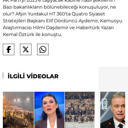
AK Parti'yi 2023'e taşıyacak kabine nasıl şekillenir?
Bazı bakanlıkların bölünebileceği konuşuluyor, ne
olur? Afşin Yurdakul HT 360'ta Quatro Siyaset
Stratejileri Başkanı Elif Dördüncü Aydemir, Kamuoyu
Araştırmacısı Hilmi Daşdemir ve Habertürk Yazarı
Kemal Öztürk ile konuştu.
İLGİLİ VİDEOLAR