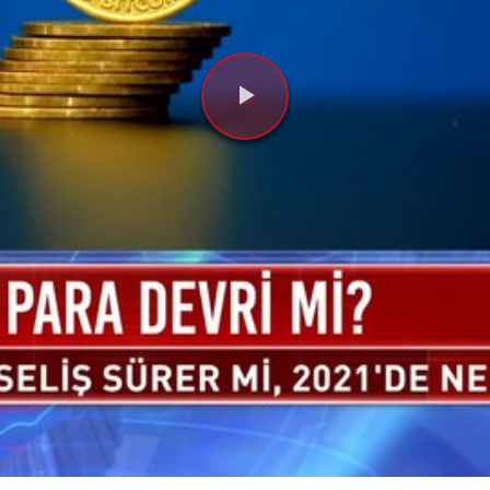
Videoyu
Oynat