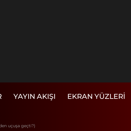
R
YAYIN AKIŞI
EKRAN YÜZLERI
eden uçuşa geçti?)