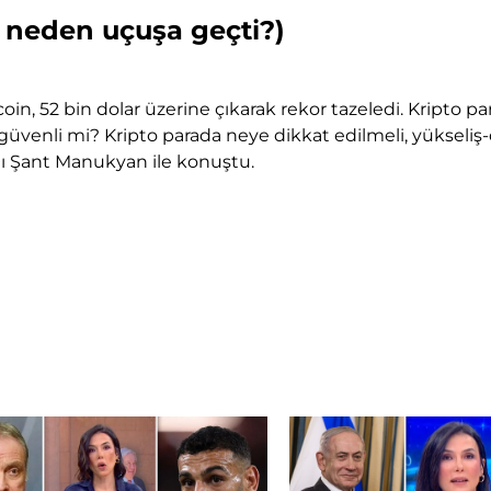
n neden uçuşa geçti?)
oin, 52 bin dolar üzerine çıkarak rekor tazeledi. Kripto p
 güvenli mi? Kripto parada neye dikkat edilmeli, yükseli
nı Şant Manukyan ile konuştu.