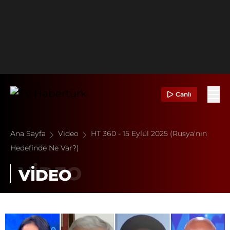
Canlı
Ana Sayfa
Video
HT 360 - 15 Eylül 2025 (Rusya'nın
Hedefinde Ne Var?)
VİDEO