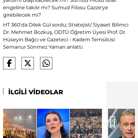
yardımı ulaştırabilecek mi? Sumud Filosu İsrail
engeline takılır mı? Sumud Filosu Gazze'ye
girebilecek mi?
HT 360'da Dilek Gül sordu; Stratejist/ Siyaset Bilimci
Dr. Mehmet Bozkuş, ODTÜ Öğretim Üyesi Prof. Dr.
Hüseyin Bağcı ve Gazeteci - Kadem Temsilcisi
Semanur Sönmez Yaman anlattı.
İLGİLİ VİDEOLAR