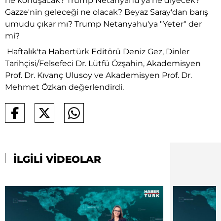
ne konuşacak? Trump Netanyahu'ya ne diyecek?
Gazze'nin geleceği ne olacak? Beyaz Saray'dan barış
umudu çıkar mı? Trump Netanyahu'ya "Yeter" der
mi?
Haftalık'ta Habertürk Editörü Deniz Gez, Dinler
Tarihçisi/Felsefeci Dr. Lütfü Özşahin, Akademisyen
Prof. Dr. Kıvanç Ulusoy ve Akademisyen Prof. Dr.
Mehmet Özkan değerlendirdi.
İLGİLİ VİDEOLAR