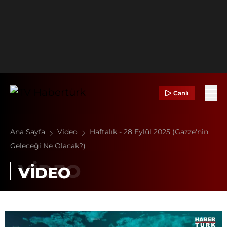
Canlı
Ana Sayfa
Video
Haftalık - 28 Eylül 2025 (Gazze'nin
Geleceği Ne Olacak?)
VİDEO