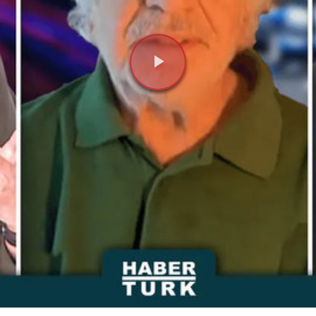
Videoyu
Oynat