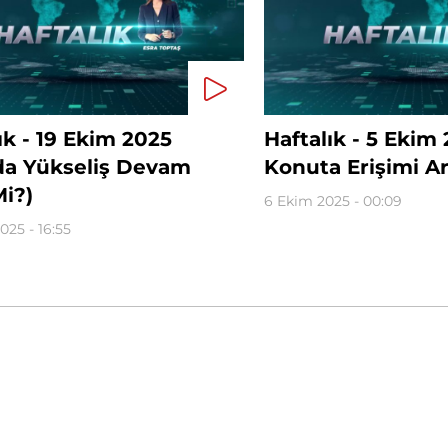
ık - 19 Ekim 2025
Haftalık - 5 Ekim
nda Yükseliş Devam
Konuta Erişimi Art
i?)
6 Ekim 2025 - 00:09
025 - 16:55