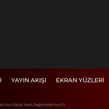
R
YAYIN AKIŞI
EKRAN YÜZLERI
ğlu'nun Geçişi Nasıl Değerlendiriliyor?)