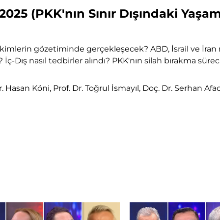
25 (PKK'nın Sınır Dışındaki Yaşam A
mi kimlerin gözetiminde gerçekleşecek? ABD, İsrail ve İran 
-Dış nasıl tedbirler alındı? PKK'nın silah bırakma süreci
asan Köni, Prof. Dr. Toğrul İsmayıl, Doç. Dr. Serhan Afac