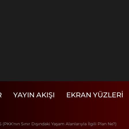
R
YAYIN AKIŞI
EKRAN YÜZLERI
PKK'nın Sınır Dışındaki Yaşam Alanlarıyla İlgili Plan Ne?)