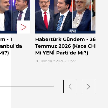
m - 1
Habertürk Gündem - 26
tanbul'da
Temmuz 2026 (Kaos CHP'de
Mi?)
Mi YENİ Parti'de Mi?)
26 Temmuz 2026 - 22:27