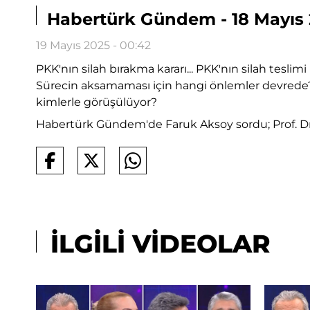
Habertürk Gündem - 18 Mayıs 20
19 Mayıs 2025 - 00:42
PKK'nın silah bırakma kararı... PKK'nın silah tesli
Sürecin aksamaması için hangi önlemler devrede? İç
kimlerle görüşülüyor?
Habertürk Gündem'de Faruk Aksoy sordu; Prof. Dr. H
İLGİLİ VİDEOLAR