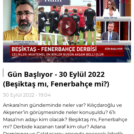
Videoyu
Oynat
Gün Başlıyor - 30 Eylül 2022
(Beşiktaş mı, Fenerbahçe mi?)
30 Eylül 2022 - 19:04
Ankara’nın gündeminde neler var? Kılıçdaroğlu ve
Akşener’in görüşmesinde neler konuşuldu? 6’lı
Masa’nın adayı kim olacak? Beşiktaş mı, Fenerbahçe
mi? Derbide kazanan taraf kim olur? Adana
Demirspor ve Galatasaray arasında geçecek liderlik