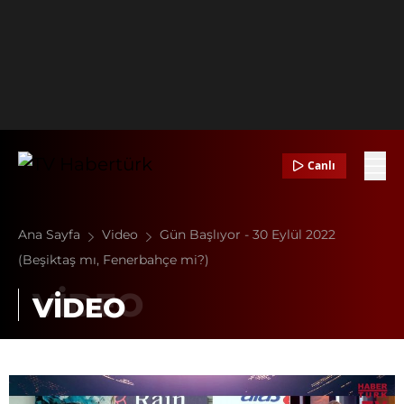
Canlı
Ana Sayfa
Video
Gün Başlıyor - 30 Eylül 2022
(Beşiktaş mı, Fenerbahçe mi?)
VİDEO