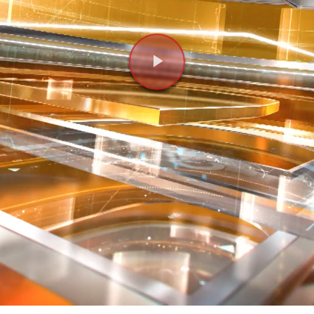
Videoyu
Oynat