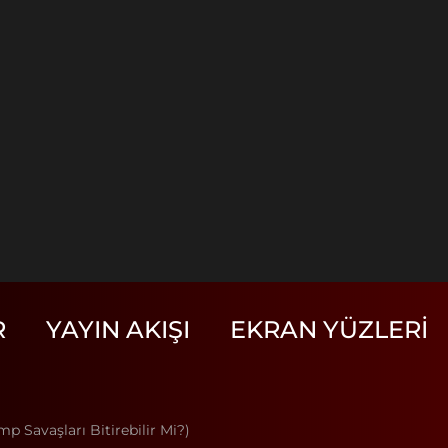
R
YAYIN AKIŞI
EKRAN YÜZLERI
p Savaşları Bitirebilir Mi?)