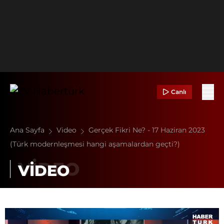
Canlı
Ana Sayfa
Video
Gerçek Fikri Ne? - 17 Haziran 2023
(Türk modernleşmesi hangi aşamalardan geçti?)
VİDEO