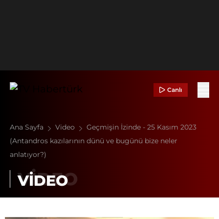
Canlı
Ana Sayfa
Video
Geçmişin İzinde - 25 Kasım 2023
(Antandros kazılarının dünü ve bugünü bize neler
anlatıyor?)
VİDEO